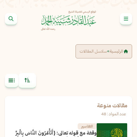
خطى إلى المحتوى
الرئيسية
»
سلاسل المقالات
مقالات منوعة
عدد المواد : 48
التفاسير
وقفة مع قوله تعالى: {أَتَأْمُرُونَ النَّاسَ بِالْبِرِّ