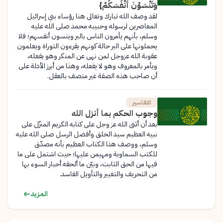
وَتَنْسَوْنَ أَنْفُسَكُمْ}
لقد وصف الله تبارك وتعالى هنا رؤساء بني إسرائيل
المعاصرين لرسوله وحبيبه محمد صلى الله عليه
وسلم، بأنهم يأمرون الناس بالبر وينسون أنفسهم؛ فلا
يحملونها على البر حالة كونهم يقرءون التوراة ويعلمون
عقوبة الله عزوجل لمن نهى عن المنكر وهو يفعله،
ويأمر بالمعروف وهو لا يفعله، وهذا من أبرز الأدلة على
أن صاحب هذه الصفة غير متصف بالعقل.
التفاسير
وجوب الحكم بما أنزل الله
بعد أن أثنى الله عز وجل على كتابه الكريم المنزّل على
نبيه العظيم سيد الخلق وأفضل الرسل صلى الله عليه
وسلم، ووصف هذا الكتاب العظيم بأنه مصدّق
للكتب السماوية ومهيمن عليها؛ حيث اشتمل على ما
فيها من الحق الثابت، وبيّن ما ألحقه أحبار السوء بها
من التحريف والتغيير والتأويل الفاسد.
المزيد