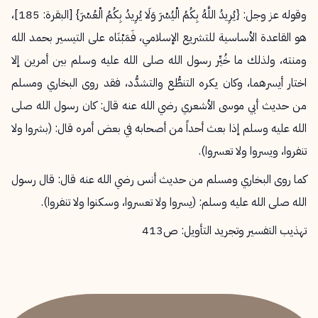
وقوله عز وجل: {يُرِيدُ اللَّهُ بِكُمُ الْيُسْرَ وَلَا يُرِيدُ بِكُمُ الْعُسْرَ} [البقرة: 185]،
هو القاعدة الأساسية للتشريع الإسلامي، فَمَبْنَاه على التيسير بحمد الله
ومنته، ولذلك ما خُيِّر رسول الله صلى الله عليه وسلم بين أمرين إلا
اختار أيسرهما، وكان يكره التنطُّع والتشدُّد، فقد روى البخاري ومسلم
من حديث أبي موسى الأشعري رضي الله عنه قال: كان رسول الله صلى
الله عليه وسلم إذا بعث أحداً من أصحابه في بعض أمره قال: (بشروا ولا
تنفروا، ويسروا ولا تعسروا).
كما روى البخاري ومسلم من حديث أنس رضي الله عنه قال: قال رسول
الله صلى الله عليه وسلم: (يسروا ولا تعسروا، وسكنوا ولا تنفروا).
تهذيب التفسير وتجريد التأويل: ص413