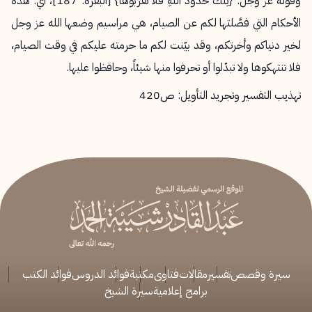
وقوله عز وجل: {تِلْكَ حُدُودُ اللَّهِ فَلَا تَقْرَبُوهَا} [البقرة: 187]، أي: هذه
الأحكام التي فصَّلتها لكم عن الصيام، هي مراسيم وضعها الله عز وجل
لخير دنياكم وأخرتكم، وقد بيّنت لكم ما حرمته عليكم في وقت الصيام،
فلا تنتهكوها ولا تبدّلوا أو تحرفوا منها شيئاً، وحافظوا عليها.
تهذيب التفسير وتجريد التأويل: ص420
سيرة وقصص
تفسير
مقالات
فتاوى
مكتبة
فوائد الدروس
فوائد الكتب
برامج إعلامية
سيرة الشيخ