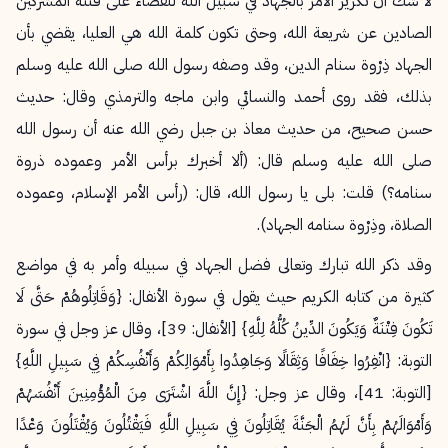
لا شك أن تكرير الأمر بالجهاد في سبيل الله للقضاء على فتنة المشركين
الصادين عن شريعة الله، وحتى تكون كلمة الله هي العليا، يقضي بأن
الجهاد ذِرْوة سنام الدين، وقد وصفه رسول الله صلى الله عليه وسلم
بذلك، فقد روى أحمد والنسائي وابن ماجه والترمذي وقال: حديث
حسن صحيح، من حديث معاذ بن جبل رضي الله عنه أن رسول الله
صلى الله عليه وسلم قال: (ألا أخبرك برأس الأمر وعموده ذروة
سنامه؟) قلت: بلى يا رسول الله، قال: (رأس الأمر الإسلام، وعموده
الصلاة، وذِرْوة سنامه الجهاد).
وقد ذكر الله تبارك وتعالى فضل الجهاد في سبيله وأمر به في مواضع
كثيرة من كتابه الكريم حيث يقول في سورة الأنفال: {وَقَاتِلُوهُمْ حَتَّى لَا
تَكُونَ فِتْنَةٌ وَيَكُونَ الدِّينُ كُلُّهُ لِلَّهِ} [الأنفال: 39]، وقال عز وجل في سورة
التوبة: {انْفِرُوا خِفَافًا وَثِقَالًا وَجَاهِدُوا بِأَمْوَالِكُمْ وَأَنْفُسِكُمْ فِي سَبِيلِ اللَّهِ}
[التوبة: 41]، وقال عز وجل: {
إِنَّ اللَّهَ اشْتَرَى مِنَ الْمُؤْمِنِينَ أَنْفُسَهُمْ
وَأَمْوَالَهُمْ بِأَنَّ لَهُمُ الْجَنَّةَ يُقَاتِلُونَ فِي سَبِيلِ اللَّهِ فَيَقْتُلُونَ وَيُقْتَلُونَ وَعْدًا