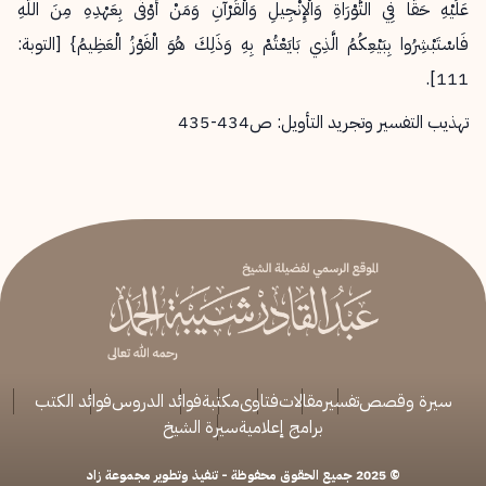
عَلَيْهِ حَقًّا فِي التَّوْرَاةِ وَالْإِنْجِيلِ وَالْقُرْآنِ وَمَنْ أَوْفَى بِعَهْدِهِ مِنَ اللَّهِ
فَاسْتَبْشِرُوا بِبَيْعِكُمُ الَّذِي بَايَعْتُمْ بِهِ وَذَلِكَ هُوَ الْفَوْزُ الْعَظِيمُ} [التوبة:
111].
تهذيب التفسير وتجريد التأويل: ص434-435
سيرة وقصص
تفسير
مقالات
فتاوى
مكتبة
فوائد الدروس
فوائد الكتب
برامج إعلامية
سيرة الشيخ
© 2025 جميع الحقوق محفوظة - تنفيذ وتطوير مجموعة زاد