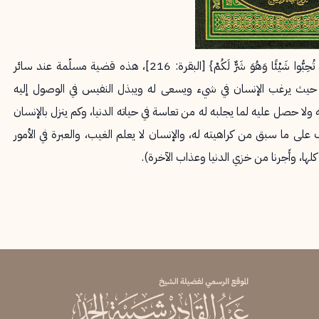
وقوله عز وجل: {وَعَسَى أَنْ تَكْرَهُوا شَيْئًا وَهُوَ خَيْرٌ لَكُمْ وَعَسَى أَنْ تُحِبُّوا شَيْئًا وَهُوَ شَرٌّ لَكُمْ} [البقرة: 216]، هذه قضية مسلّمة عند سائر
 حيث يرغب الإنسان في شيء ويسعى له ويبذل النفيس في الوصول إليه
لا حصل عليه لما يجلبه له من تعاسة في حياته الدنيا، وكم ينزل بالإنسان
 ما سبق من كراهيته له، والإنسان لا يعلم الغيب، والعبرة في الأمور
 كلها، وأَجرنا من خزي الدنيا وعذاب الآخرة).