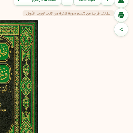
لطائف قرآنية من تفسير سورة البقرة من كتاب تجريد التأويل