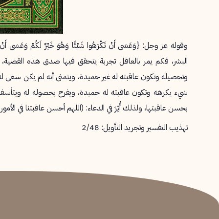
البشر، فكم يمر بالعاقل تجربة يتحقق فيها صدق هذه القضية،
وتحصيله وتكون عاقبته له غير حميدة، ويتمنى أنه لم يكن سعى له و
شيء يكرهه وتكون عاقبته له حميدة، ويفرح بحصوله له ويتأسف على
بحسن عاقبتها، ولذلك أُثِرَ في الدعاء: (اللهم أحسن عاقبتنا في الأمور
تهذيب التفسير وتجريد التأويل: 2/48