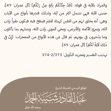
والمراد بالآية في قوله: {قَدْ جِئْتُكُمْ بِآيَةٍ مِنْ رَبِّكُمْ} [آل عمران: 49]،
جنس الآية فهي تشمل اكثر من آية، ولذلك فسّرها بأنواع من الآيات
وهي: أنه يخلق لهم من الطين كهيئة الطير فينفخ فيه فيكون طيراً بإذن
الله، ويبرئ الأكمه والأبرص، ويحي الموتى بإذن الله، وينبئهم بما يأكلون
وما يدّخرون في بيوتهم، ثم قال عن هذه الأنواع من المعجزات: {إِنَّ فِي
ذَلِكَ لَآيَةً لَكُمْ} [آل عمران: 49].
تهذيب التفسير وتجريد التأويل: 2/373-374