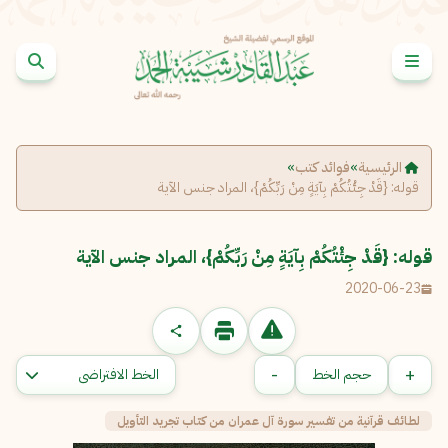
خطى إلى المحتوى
الإبلاغ عن مشكلة
الاسم الكامل
*
الرئيسية
»
فوائد كتب
»
قوله: {قَدْ جِئْتُكُمْ بِآيَةٍ مِنْ رَبِّكُمْ}، المراد جنس الآية
البريد الإلكتروني
*
نسخ
قوله: {قَدْ جِئْتُكُمْ بِآيَةٍ مِنْ رَبِّكُمْ}، المراد جنس الآية
2020-06-23
الرسالة
*
-
+
حجم الخط
لطائف قرآنية من تفسير سورة آل عمران من كتاب تجريد التأويل