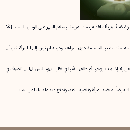
 نَفْسًا فَكُلُوهُ هَنِيئًا مَرِيئًا}، لقد فرضت شريعة الإسلام المهر على الرجال للنساء: {قَدْ
ضيلة اختصت بها المسلمة دون سواها، ودرجة لم ترتق إليها المرأة قبل أن
فعل إلا إذا مات زوجها أو طلقها؛ لأنها في نظر اليهود ليس لها أن تتصرف في
طاء فرضاً، تقبضه المرأة وتتصرف فيه، وتمنح منه ما تشاء لمن تشاء.