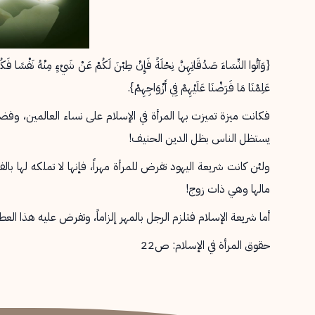
{وَآتُوا النِّسَاءَ صَدُقَاتِهِنَّ نِحْلَةً فَإِنْ طِبْنَ لَكُمْ عَنْ شَيْءٍ مِنْهُ
عَلِمْنَا مَا فَرَضْنَا عَلَيْهِمْ فِي أَزْوَاجِهِمْ}.
فكانت ميزة تميزت بها المرأة في الإسلام على نساء العالمين، وف
يستظل الناس بظل الدين الحنيف!
ولئن كانت شريعة اليهود تفرض للمرأة مهراً، فإنها لا تملكه لها بال
مالها وهي ذات زوج!
أما شريعة الإسلام فتلزم الرجل بالمهر إلزاماً، وتفرض عليه هذا الع
حقوق المرأة في الإسلام: ص22