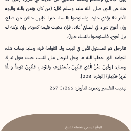
عنه عن النبي صلى الله عليه وسلم قال: (من كان يؤمن بالله واليوم
الآخر فلا يؤذي جاره، واستوصوا بالنساء خيرا، فإنهن خلقن من ضلع،
وإن أعوج شيء في الضلع أعلاه، فإن ذهبت تقيمه كسرته، وإن تركته لم
يزل أعوج، فاستوصوا بالنساء خيرا).
فالرجل هو المسئول الأول في البيت وله القوامة فيه، وعليه تبعات هذه
القوامة، التي جعلها الله عز وجل للرجال على النساء حيث يقول تبارك
وتعالى: {وَلَهُنَّ مِثْلُ الَّذِي عَلَيْهِنَّ بِالْمَعْرُوفِ وَلِلرِّجَالِ عَلَيْهِنَّ دَرَجَةٌ وَاللَّهُ
عَزِيزٌ حَكِيمٌ} [البقرة: 228].
تهذيب التفسير وتجريد التأويل: 3/266-267