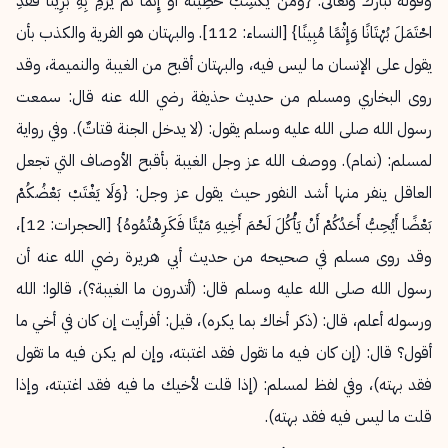
وقوله تبارك وتعالى: {وَمَنْ يَكْسِبْ خَطِيئَةً أَوْ إِثْمًا ثُمَّ يَرْمِ بِهِ بَرِيئًا فَقَدِ
احْتَمَلَ بُهْتَانًا وَإِثْمًا مُبِينًا} [النساء: 112]. والبهتان هو الفرية والكذب بأن
يقول على الإنسان ما ليس فيه، والبهتان أقبح من الغيبة والنميمة، وقد
روى البخاري ومسلم من حديث حذيفة رضي الله عنه قال: سمعت
رسول الله صلى الله عليه وسلم يقول: (لا يدخل الجنة قتاتٌ). وفي رواية
لمسلم: (نمام). ووصف الله عز وجل الغيبة بأقبح الأوصاف التي تجعل
العاقل ينفر منها أشد النفور حيث يقول عز وجل: {
وَلَا يَغْتَبْ بَعْضُكُمْ
بَعْضًا أَيُحِبُّ أَحَدُكُمْ أَنْ يَأْكُلَ لَحْمَ أَخِيهِ مَيْتًا فَكَرِهْتُمُوهُ} [الحجرات: 12]،
وقد روى مسلم في صحيحه من حديث أبي هريرة رضي الله عنه أن
رسول الله صلى الله عليه وسلم قال: (أتدرون ما الغيبة؟)، قالوا: الله
ورسوله أعلم، قال: (ذكر أخاك بما يكره)، قيل: أفرأيت إن كان في أخي ما
أقول؟ قال: (إن كان فيه ما تقول فقد اغتبته، وإن لم يكن فيه ما تقول
فقد بهته)، وفي لفظ لمسلم: (إذا قلت لأخيك ما فيه فقد اغتبته، وإذا
قلت ما ليس فيه فقد بهته).