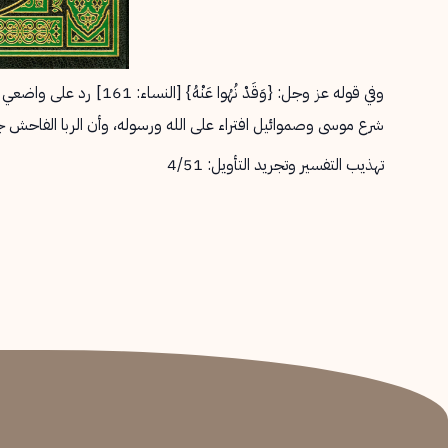
وفي قوله عز وجل: {وَقَدْ نُ
شرع موسى وصموائيل افتراء على الله ورسوله، وأن الربا الفاحش جائ
تهذيب التفسير وتجريد التأويل: 4/51