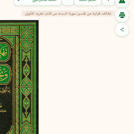
لطائف قرآنية من تفسير سورة النساء من كتاب تجريد التأويل