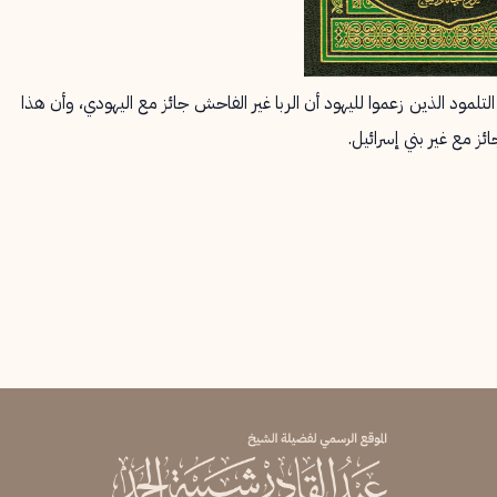
هُوا عَنْهُ} [النساء: 161] رد على واضعي التلمود الذين زعموا لليهود أن الربا غير الفاحش جائز مع اليهودي، وأن هذا
ز مع غير بني إسرائيل.