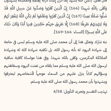
قال تعالى: {لَكِنِ اللَّهُ يَشْهَدُ بِمَا أَنْزَلَ إِلَيْكَ أَنْزَلَهُ بِعِلْمِهِ وَالْمَلَائِكَةُ يَشْهَدُونَ
وَكَفَى بِاللَّهِ شَهِيدًا (166) إِنَّ الَّذِينَ كَفَرُوا وَصَدُّوا عَنْ سَبِيلِ اللَّهِ قَدْ
ضَلُّوا ضَلَالًا بَعِيدًا (167) إِنَّ الَّذِينَ كَفَرُوا وَظَلَمُوا لَمْ يَكُنِ اللَّهُ لِيَغْفِرَ لَهُمْ
وَلَا لِيَهْدِيَهُمْ طَرِيقًا (168) إِلَّا طَرِيقَ جَهَنَّمَ خَالِدِينَ فِيهَا أَبَدًا وَكَانَ ذَلِكَ
عَلَى اللَّهِ يَسِيرًا} [النساء: 166-169].
نبه تبارك وتعالى هنا إلى أن محمد صلى الله عليه وسلم ليس في حاجة
إلى شهادة اليهود له بأنه رسول الله، بل تكفيه شهادة الله له وشهادة
الملائكة المكرمين، وكفى بالله شهيدا. وفي هذا مواساة كافية شافية
لرسول الله صلى الله عليه وسلم مما يلقاه من تعنت اليهود وسفاهتهم
وسؤالهم كتاباً ينزل عليهم من السماء موجهاً لأشخاصهم ليعترفوا
ويشهدوا بأن محمد رسول الله صلى الله عليه وسلم.
تهذيب التفسير وتجريد التأويل: 4/58