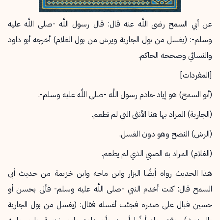
عن أبي السمح رضى اللَّه عنه قال: قال رسول اللَّه -صلى اللَّه عليه
وسلم-: (يغسل من بول الجارية ويرش من بول الغلام) أخرجه أبو داود
والنسائي وصححه الحاكم.
[المفردات]
(أبو السمح) هو إياد خادم رسول اللَّه -صلى اللَّه عليه وسلم-.
(الجارية) المراد بها هنا الأنثى التي لم تطعم.
(الرش) النضح وهو دون الغسل.
(الغلام) المراد به الصبي الذي لم يطعم.
هذا الحديث رواه أيضًا البزار وابن ماجه وابن خزيمة من حديث أبى
السمح قال: كنت أخدم النبي -صلى اللَّه عليه وسلم- فأتى بحسن أو
حسين فبال على صدره فجئت أغسله فقال: (يغسل من بول الجارية