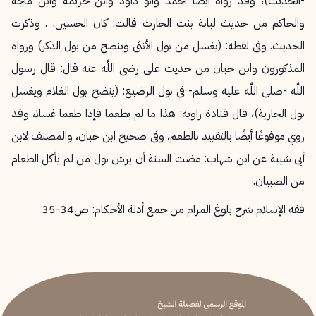
-الحديث)، وقد رواه أيضًا أحمد وأبو داود وابن خزيمة وابن ماجه
والحاكم من حديث لبابة بنت الحارث قالت: كان الحسين. . وذكرت
الحديث. وفى لفظه: (يغسل من بول الأنثى وينضح من بول الذكر) ورواه
المذكورون وابن حبان من حديث على رضى اللَّه عنه قال: قال رسول
اللَّه -صلى اللَّه عليه وسلم- في بول الرضيع: (ينضح بول الغلام ويغسل
بول الجارية)، قال قتادة راويه: هذا ما لم يطعما فإذا طعما غسلا، وقد
روي موفوعًا أيضًا بالتقييد بالطعم، وفى صحيح ابن حبان، والمصنف لابن
أبى شيبة عن ابن شهاب: مضت السنة أن يرش بول من لم يأكل الطعام
من الصبيان.
فقه الإسلام شرح بلوغ المرام من جمع أدلة الأحكام: ص34-35