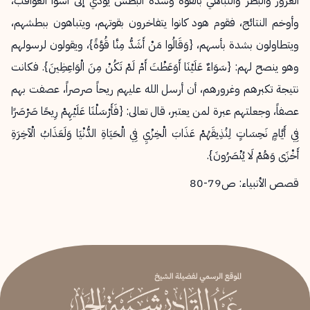
الغرور والبطر والتباهي بالقوة وشدة البطش يؤدي إلى أسوأ العواقب،
وأوخم النتائج، فقوم هود كانوا يتفاخرون بقوتهم، ويتباهون ببطشهم،
ويتطاولون بشدة بأسهم، {وَقَالُوا مَنْ أَشَدُّ مِنَّا قُوَّةً}، ويقولون لرسولهم
وهو ينصح لهم: {سَوَاءٌ عَلَيْنَا أَوَعَظْتَ أَمْ لَمْ تَكُنْ مِنَ الْوَاعِظِينَ}. فكانت
نتيجة تكبرهم وغرورهم، أن أرسل الله عليهم ريحاً صرصراً، عصفت بهم
عصفاً، وجعلتهم عبرة لمن يعتبر، قال تعالى: {فَأَرْسَلْنَا عَلَيْهِمْ رِيحًا صَرْصَرًا
فِي أَيَّامٍ نَحِسَاتٍ لِنُذِيقَهُمْ عَذَابَ الْخِزْيِ فِي الْحَيَاةِ الدُّنْيَا وَلَعَذَابُ الْآخِرَةِ
أَخْزَى وَهُمْ لَا يُنْصَرُونَ}.
قصص الأنبياء: ص79-80