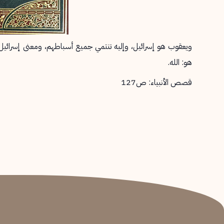
ويعقوب هو إسرائيل، وإليه تنتمي جميع أسباطهم، ومعنى إسرائيل: ع
هو: الله.
قصص الأنبياء: ص127