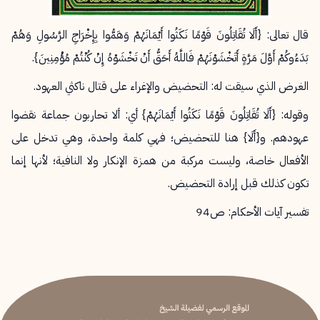
قال تعالى: {أَلَا تُقَاتِلُونَ قَوْمًا نَكَثُوا أَيْمَانَهُمْ وَهَمُّوا بِإِخْرَاجِ الرَّسُولِ وَهُمْ
بَدَءُوكُمْ أَوَّلَ مَرَّةٍ أَتَخْشَوْنَهُمْ فَاللَّهُ أَحَقُّ أَنْ تَخْشَوْهُ إِنْ كُنْتُمْ مُؤْمِنِينَ}.
الغرض الذي سيقت له: التحضيض والإغراء على قتال ناكثي العهود.
وقوله: {أَلَا تُقَاتِلُونَ قَوْمًا نَكَثُوا أَيْمَانَهُمْ} أي: ألا تحاربون جماعة نقضوا
عهودهم. و{أَلَا} هنا للتحضيض؛ فهي كلمة واحدة، وهي تدخل على
الأفعال خاصة، وليست مركبة من همزة الإنكار ولا النافية؛ لأنها إنما
تكون كذلك قبل إرادة التحضيض.
تفسير آيات الأحكام: ص94