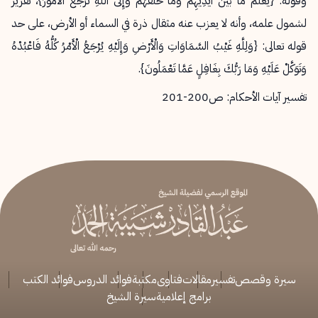
وقوله: {يَعْلَمُ مَا بَيْنَ أَيْدِيهِمْ وَمَا خَلْفَهُمْ وَإِلَى اللَّهِ تُرْجَعُ الْأُمُورُ}، تقرير
لشمول علمه، وأنه لا يعزب عنه مثقال ذرة في السماء أو الأرض، على حد
قوله تعالى: {وَلِلَّهِ غَيْبُ السَّمَاوَاتِ وَالْأَرْضِ وَإِلَيْهِ يُرْجَعُ الْأَمْرُ كُلُّهُ فَاعْبُدْهُ
وَتَوَكَّلْ عَلَيْهِ وَمَا رَبُّكَ بِغَافِلٍ عَمَّا تَعْمَلُونَ}.
تفسير آيات الأحكام: ص200-201
سيرة وقصص
تفسير
مقالات
فتاوى
مكتبة
فوائد الدروس
فوائد الكتب
برامج إعلامية
سيرة الشيخ