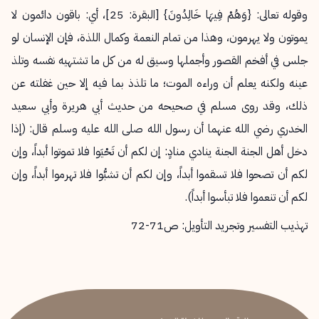
وقوله تعالى: {وَهُمْ فِيهَا خَالِدُونَ} [البقرة: 25]، أي: باقون دائمون لا
يموتون ولا يهرمون، وهذا من تمام النعمة وكمال اللذة، فإن الإنسان لو
جلس في أفخم القصور وأجملها وسيق له من كل ما تشتهيه نفسه وتلذ
عينه ولكنه يعلم أن وراءه الموت؛ ما تلذذ بما فيه إلا حين غفلته عن
ذلك، وقد روى مسلم في صحيحه من حديث أبي هريرة وأبي سعيد
الخدري رضي الله عنهما أن رسول الله صلى الله عليه وسلم قال: (إذا
دخل أهل الجنة الجنة ينادي منادٍ: إن لكم أن تَحْيَوا فلا تموتوا أبداً، وإن
لكم أن تصحوا فلا تسقموا أبداً، وإن لكم أن تشبُّوا فلا تهرموا أبداً، وإن
لكم أن تنعموا فلا تبأسوا أبداً).
تهذيب التفسير وتجريد التأويل: ص71-72