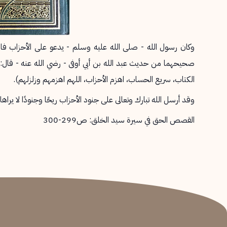
وكان رسول الله - صلى الله عليه وسلم - يدعو على الأحزاب فاس
صحيحهما من حديث عبد الله بن أبي أوفى - رضي الله عنه - قال: د
الكتاب، سريع الحساب، اهزم الأحزاب، اللهم اهزمهم وزلزلهم).
وقد أرسل الله تبارك وتعالى على جنود الأحزاب ريحًا وجنودًا لا ير
القصص الحق في سيرة سيد الخلق: ص299-300