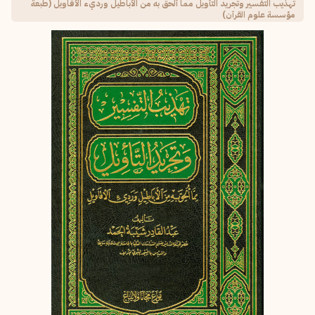
تهذيب التفسير وتجريد التأويل مما ألحق به من الأباطيل ورديء الأقاويل (طبعة
مؤسسة علوم القرآن)