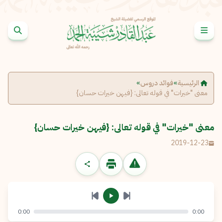
خطى إلى المحتوى
الإبلاغ عن مشكلة
الاسم الكامل
*
الرئيسية
»
فوائد دروس
»
معنى "خيرات" في قوله تعالى: {فيهن خيرات حسان}
البريد الإلكتروني
*
نسخ
معنى "خيرات" في قوله تعالى: {فيهن خيرات حسان}
الرسالة
*
2019-12-23
0:00
0:00
إرسال
إلغاء