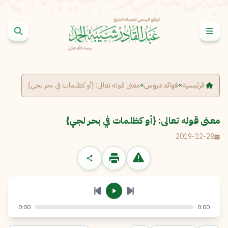
خطى إلى المحتوى
الإبلاغ عن مشكلة
الاسم الكامل
*
الرئيسية
»
فوائد دروس
»
معنى قوله تعالى: {أو كظلمات في بحر لجي}
البريد الإلكتروني
*
نسخ
معنى قوله تعالى: {أو كظلمات في بحر لجي}
2019-12-28
الرسالة
*
0:00
0:00
إرسال
إلغاء