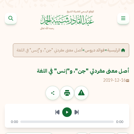
خطى إلى المحتوى
الإبلاغ عن مشكلة
الاسم الكامل
*
الرئيسية
»
فوائد دروس
»
أصل معنى مفردتي "جن"، و"إنس" في اللغة
البريد الإلكتروني
*
نسخ
أصل معنى مفردتي "جن"، و"إنس" في اللغة
2019-12-16
الرسالة
*
0:00
0:00
إرسال
إلغاء