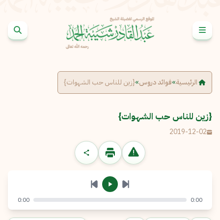
خطى إلى المحتوى
الإبلاغ عن مشكلة
الاسم الكامل
*
الرئيسية
»
فوائد دروس
»
{زين للناس حب الشهوات}
البريد الإلكتروني
*
نسخ
{زين للناس حب الشهوات}
2019-12-02
الرسالة
*
0:00
0:00
إرسال
إلغاء