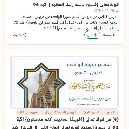
قوله تعالى {فسبح باسم ربك العظيم} الآية 96
2019-11-30
الدرس الثامن من دروس تفسير سورة الواقعة من دروس المسجد
النبوي تفسير الآيات من قوله تعالى {فلا أقسم بمواقع النجوم} الآية 75
إلى قوله تعالى {فسبح باسم ربك العظيم} الآية 96.
استمع
تنزيل
مشاركة
تفسير
تفسير القرآن
دروس المسجد النبوي
سورة الواقعة
(9) من قوله تعالى {أفبهذا الحديث أنتم مدهنون} الآية
81 إلى سورة الحديد قوله تعالى {يولج الليل في النهار} الآية