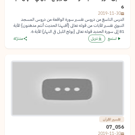
6
2019-11-30
الدرس التاسع من دروس تفسير سورة الواقعة من دروس المسجد
النبوي تفسير الآيات من قوله تعالى {أفبهذا الحديث أنتم مدهنون} الآية
81 إلى سورة الحديد قوله تعالى {يولج الليل في النهار} الآية 6.
استمع
تنزيل
مشاركة
تفسير القرآن
056_07
2019-11-30