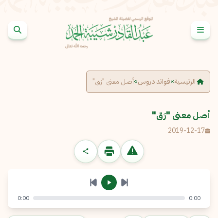
خطى إلى المحتوى
الإبلاغ عن مشكلة
الاسم الكامل
*
الرئيسية
»
فوائد دروس
»
أصل معنى "رَق"
البريد الإلكتروني
*
نسخ
أصل معنى "رَق"
2019-12-17
الرسالة
*
0:00
0:00
إرسال
إلغاء