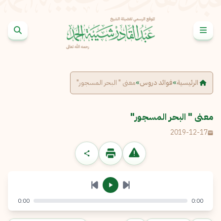
خطى إلى المحتوى
الإبلاغ عن مشكلة
الاسم الكامل
*
الرئيسية
»
فوائد دروس
»
معنى " البحر المسجور"
البريد الإلكتروني
*
نسخ
معنى " البحر المسجور"
2019-12-17
الرسالة
*
0:00
0:00
إرسال
إلغاء