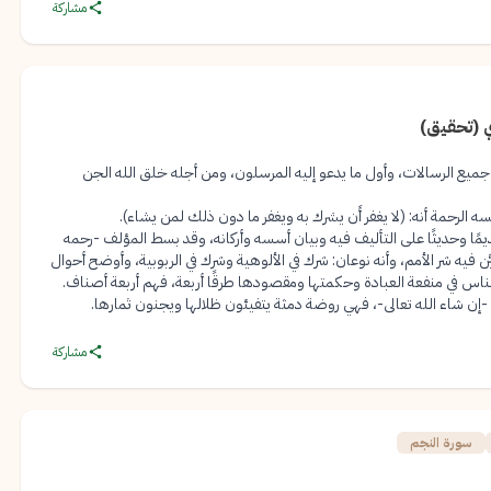
مشاركة
ي (تحقيق)
ميع الرسالات، وأول ما يدعو إليه المرسلون، ومن أجله خلق الله الجن
 الرحمة أنه: (لا يغفر أَن يشرك به ويغفر ما دون ذلك لمن يشاء).
ًا وحديثًا على التأليف فيه وبيان أسسه وأركانه، وقد بسط المؤلف -رحمه
َن فيه شر الأمم، وأنه نوعان: شرك في الألوهية وشرك في الربوبية، وأوضح أحوال
 للناس في منفعة العبادة وحكمتها ومقصودها طرقًا أربعة، فهم أربعة أصناف.
-إن شاء الله تعالى-، فهي روضة دمثة يتفيئون ظلالها ويجنون ثمارها.
مشاركة
سورة النجم