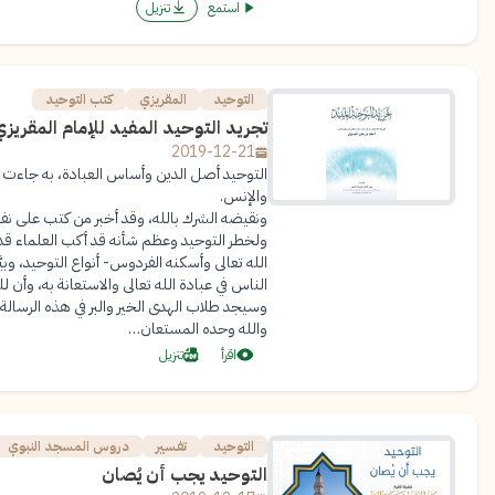
استمع
تنزيل
التوحيد
المقريزي
كتب التوحيد
تجريد التوحيد المفيد للإمام المقريز
2019-12-21
التوحيد أصل الدين وأساس العبادة، به جاءت ج
والإنس.
ونقيضه الشرك بالله، وقد أخبر من كتب على نفسه
ولخطر التوحيد وعظم شأنه قد أكب العلماء قديم
الله تعالى وأسكنه الفردوس- أنواع التوحيد، وبيّ
الناس في عبادة الله تعالى والاستعانة به، وأن
وسيجد طلاب الهدى الخير والبر في هذه الرسالة 
والله وحده المستعان…
اقرأ
تنزيل
التوحيد
تفسير
دروس المسجد النبوي
التوحيد يجب أن يُصان