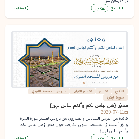
تواعدوهن سرًا}.
استمع
تنزيل
مشاركة
النكاح
تفسير
تفسير القرآن
دروس المسجد النبوي
سورة البقرة
معنى {هن لباس لكم وأنتم لباس لهن}
2020-07-11
فائدة من الدرس السادس والعشرون من دروس تفسير سورة البقرة
والتي ألقيت في المسجد النبوي الشريف حول معنى {هن لباس لكم
وأنتم لباس لهن}.
استمع
تنزيل
مشاركة