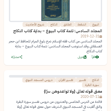
البيوع
الشفعة
الطلاق
النكاح
شروح الأحاديث
المجلد السادس: تتمة كتاب البيوع – بداية كتاب النكاح
2019-12-31
المجلد السادس من كتاب فقه الإسلام شرح بلوغ المرام للحافظ ابن حجر
العسقلاني وقد استوعب المجلد السادس: تتمة كتاب البيوع – بداية
كتاب النكاح.
اقرأ
تنزيل
مشاركة
النكاح
تفسير
تفسير القرآن
دروس المسجد النبوي
سورة البقرة
معنى قوله تعالى {ولا تواعدوهن سرًا}
2020-07-11
فائدة من الدرس الخامس والعشرون من دروس تفسير سورة البقرة
والتي ألقيت في المسجد النبوي الشريف حول معنى قوله تعالى {ولا