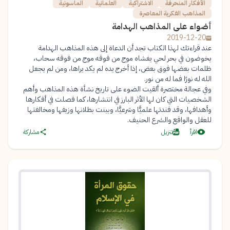
الأفكار المنحرفة
الاشتراكية
العلمانية
الماسونية
المذاهب الفكرية المعاصرة
أضواء على المذاهب الهدامة
2019-12-20
عند قراءتك لهذا الكتاب تجد أن الدعاة إلى هذه المذاهب الهدامة
يخوضون في بحر لحي يغشاه موج من فوقه موج من فوقه سحاب،
ظلمات بعضها فوق بعض، إذا أخرج يده لم يكد يراها، ومن لم يجعل
الله له نورًا فما له من نور.
وفي عجالة مختصرة ألقيت الضوء على تاريخ نشأة هذه المذاهب وأهم
الشخصيات التي كان لها الأثر البارز في انتشارها، كما فصلت في أفكارها
وأهدافها، وقد فندتها علميًّا وشرعيًّا، وبينت بطلانها وزيفها ومخالفتها
للعقل والواقع والشرع الحنيف.
اقرأ
تنزيل
مشاركة