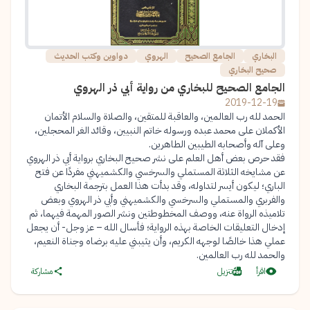
البخاري
الجامع الصحيح
الهروي
دواوين وكتب الحديث
صحيح البخاري
الجامع الصحيح للبخاري من رواية أبي ذر الهروي
2019-12-19
الحمد لله رب العالمين، والعاقبة للمتقين، والصلاة والسلام الأتمان
الأكملان على محمد عبده ورسوله خاتم النبيين، وقائد الغر المحجلين،
وعلى آله وأصحابه الطيبين الطاهرين.
فقد حرص بعض أهل العلم على نشر صحيح البخاري برواية أبي ذر الهروي
عن مشايخه الثلاثة المستملي والسرخسي والكشميهني مفردًا عن فتح
الباري؛ ليكون أيسر لتداوله، وقد بدأت هذا العمل بترجمة البخاري
والفربري والمستملي والسرخسي والكشميهني وأبي ذر الهروي وبعض
تلاميذه الرواة عنه، ووصف المخطوطتين ونشر الصور المهمة فيهما، ثم
إدخال التعليقات الخاصة بهذه الرواية؛ فأسال الله – عز وجل- أن يجعل
عملي هذا خالصًا لوجهه الكريم، وأن يثيبني عليه برضاه وجناة النعيم،
والحمد لله رب العالمين.
اقرأ
تنزيل
مشاركة