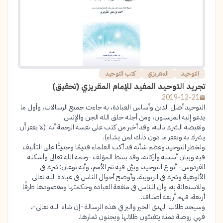
التوحيد
المقريزي
كتب التوحيد
تجريد التوحيد المفيد للإمام المقريزي (تحقيق)
2019-12-21
التوحيد أصل الدين وأساس العبادة، به جاءت جميع الرسالات، وأول ما
يدعو إليه المرسلون، ومن أجله خلق الله الجن والإنس.
ونقيضه الشرك بالله، وقد أخبر من كتب على نفسه الرحمة أنه: (لا يغفر أَن
يشرك به ويغفر ما دون ذلك لمن يشاء).
ولخطر التوحيد وعظم شأنه قد أكب العلماء قديمًا وحديثًا على التأليف
فيه وبيان أسسه وأركانه، وقد بسط المؤلف -رحمه الله تعالى وأسكنه
الفردوس- أنواع التوحيد، وبيَّن فيه شر الأمم، وأنه نوعان: شرك في
الألوهية وشرك في الربوبية، وأوضح أحوال الناس في عبادة الله تعالى
والاستعانة به، وأن للناس في منفعة العبادة وحكمتها ومقصودها طرقًا
أربعة، فهم أربعة أصناف.
وسيجد طلاب الهدى الخير والبر في هذه الرسالة -إن شاء الله تعالى-،
فهي روضة دمثة يتفيئون ظلالها ويجنون ثمارها.