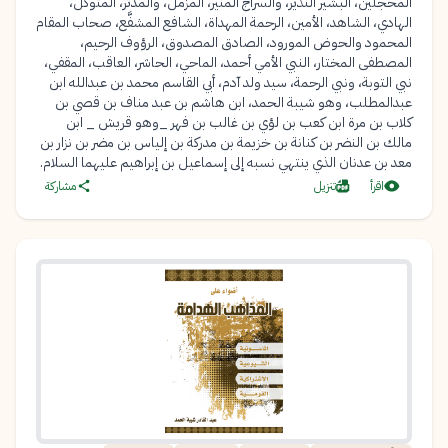
المحجلين، البشير النذير، والسراج المنير، المزمل، والمدثر، المتوكل،
الهادي، الشاهد، الأمين، الرحمة المهداة، الشافع المشفَّع، صحاب المقام
المحمود والحوض المورود، الصادق المصدوق، الرؤوف الرحيم،
المصطفى المختار، النبي الأمي أحمد، الماحي، الحاشر، العاقب، المقفي،
نبي التوبة، ونبي الرحمة، سيد ولد آدم، أبي القاسم محمد بن عبدالله ابن
عبدالمطلب، وهو شيبة الحمد، ابن هاشم بن عبد مناف بن قصي بن
كلاب بن مرة ابن كعب بن لؤي بن غالب بن فهر _وهو قريش _ ابن
مالك بن النضر بن كنانة بن خزيمة بن مدركة بن إلياس بن مضر بن نزار بن
معد بن عدنان الذي ينتهي نسبه إلى إسماعيل بن إبراهيم عليهما السلام.
اقرأ
تنزيل
مشاركة