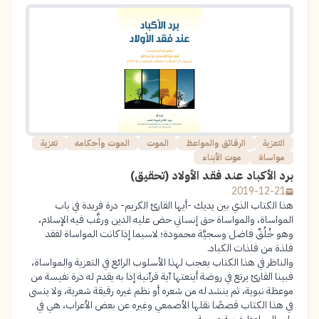
التعزية
الرقائق والمواعظ
الموت
الموت وأحكامه
تعزية
مواساة
موت الأبناء
برد الأكباد عند فقد الأولاد (تحقيق)
2019-12-21
هذا الكتاب الذي بين يديك -أيها القارئ الكريم- درة فريدة في باب
المواساة، والمواساة حق إنساني حض عليه الدين ورغَّب فيه الإسلام،
وهو خُلُقٌ فاضل وسجيَّة محمودة؛ لاسيما إذا كانت المواساة لفقد
فلذة من فلذات الكباد.
والناظر في هذا الكتاب يعجب لهذا الأسلوب الرائع في التعزية والمواساة،
فبينا القارئ يرتع في روضة أينعتها آية قرآنية إذا به يقدم له درة نفيسة من
موعظة نبوية، ثم ينشد له من شعره أو نظم غيره رقيقة شعرية، ولا ينسى
في هذا الكتاب قصصًا نقلها الأصمعي وغيره عن بعض الأعراب، هي في